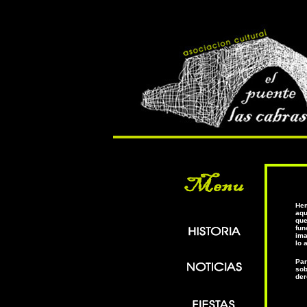
Hem
aqu
que
fun
ima
lo 
Par
sob
der